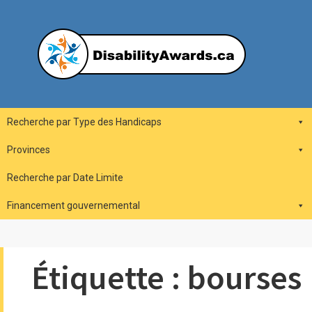
Skip
to
content
DisabilityAwards.ca
Main
Recherche par Type des Handicaps
Navigation
Provinces
Recherche par Date Limite
Financement gouvernemental
Étiquette :
bourses