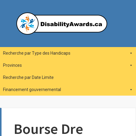
Skip
to
content
DisabilityAwards.ca
Main
Recherche par Type des Handicaps
Navigation
Provinces
Recherche par Date Limite
Financement gouvernemental
Bourse Dre